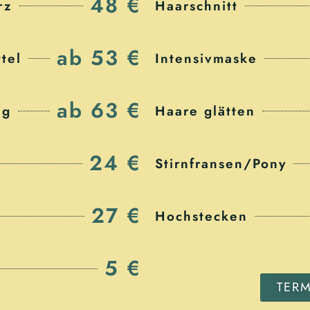
48 €
rz
Haarschnitt
ab 53 €
tel
Intensivmaske
ab 63 €
ng
Haare glätten
24 €
Stirnfransen/Pony
27 €
Hochstecken
5 €
TER