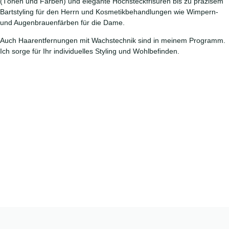
(Tönen und Färben) und elegante Hochsteckfrisuren bis zu präzisem
Bartstyling für den Herrn und Kosmetikbehandlungen wie Wimpern-
und Augenbrauenfärben für die Dame.
JETZT TERMIN AUSMACHEN
Auch Haarentfernungen mit Wachstechnik sind in meinem Programm.
Ich sorge für Ihr individuelles Styling und Wohlbefinden.
Färben, Strähnen,
Balayage