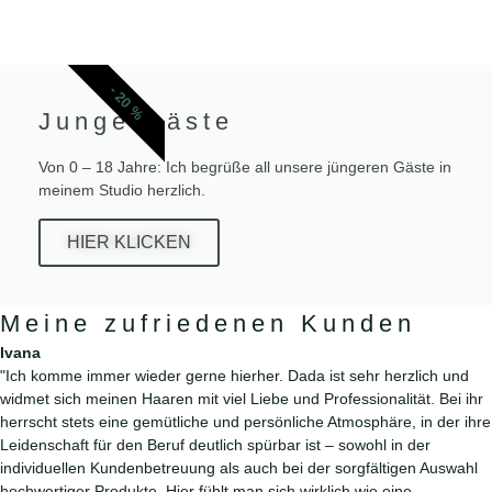
- 20 %
Junge Gäste
Von 0 – 18 Jahre: Ich begrüße all unsere jüngeren Gäste in
meinem Studio herzlich.
HIER KLICKEN
Meine zufriedenen Kunden
Meine Leistungen
Ivana
"Ich komme immer wieder gerne hierher. Dada ist sehr herzlich und
widmet sich meinen Haaren mit viel Liebe und Professionalität. Bei ihr
Alle Leistungen und Angebote
herrscht stets eine gemütliche und persönliche Atmosphäre, in der ihre
übersichtlich für Sie zusammengestellt
Leidenschaft für den Beruf deutlich spürbar ist – sowohl in der
individuellen Kundenbetreuung als auch bei der sorgfältigen Auswahl
hochwertiger Produkte. Hier fühlt man sich wirklich wie eine