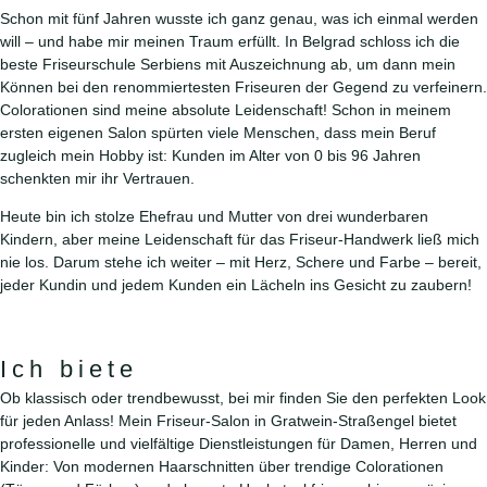
Schon mit fünf Jahren wusste ich ganz genau, was ich einmal werden
will – und habe mir meinen Traum erfüllt. In Belgrad schloss ich die
beste Friseurschule Serbiens mit Auszeichnung ab, um dann mein
Können bei den renommiertesten Friseuren der Gegend zu verfeinern.
Colorationen sind meine absolute Leidenschaft! Schon in meinem
ersten eigenen Salon spürten viele Menschen, dass mein Beruf
zugleich mein Hobby ist: Kunden im Alter von 0 bis 96 Jahren
schenkten mir ihr Vertrauen.
Heute bin ich stolze Ehefrau und Mutter von drei wunderbaren
Kindern, aber meine Leidenschaft für das Friseur-Handwerk ließ mich
nie los. Darum stehe ich weiter – mit Herz, Schere und Farbe – bereit,
jeder Kundin und jedem Kunden ein Lächeln ins Gesicht zu zaubern!
Ich biete
AKTION
Ob klassisch oder trendbewusst, bei mir finden Sie den perfekten Look
für jeden Anlass! Mein Friseur-Salon in Gratwein-Straßengel bietet
professionelle und vielfältige Dienstleistungen für Damen, Herren und
Für Kinder und Jugendliche
Kinder: Von modernen Haarschnitten über trendige Colorationen
von 12 – 18 Jahren gibt es 20 % Rabatt